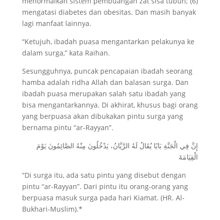
menormalkan sistem pembuangan zat sisa tubuh; (6)
mengatasi diabetes dan obesitas. Dan masih banyak
lagi manfaat lainnya.
“Ketujuh, ibadah puasa mengantarkan pelakunya ke
dalam surga,” kata Raihan.
Sesungguhnya, puncak pencapaian ibadah seorang
hamba adalah ridha Allah dan balasan surga. Dan
ibadah puasa merupakan salah satu ibadah yang
bisa mengantarkannya. Di akhirat, khusus bagi orang
yang berpuasa akan dibukakan pintu surga yang
bernama pintu “ar-Rayyan”.
إِنَّ فِي الْجَنَّةِ بَابًا يُقَالُ لَهُ الرَّيَّانُ، يَدْخُلُونَ مِنْهُ الصَّائِمُونَ يَوْمَ
الْقِيَامَةَ
“Di surga itu, ada satu pintu yang disebut dengan
pintu “ar-Rayyan”. Dari pintu itu orang-orang yang
berpuasa masuk surga pada hari Kiamat. (HR. Al-
Bukhari-Muslim).*