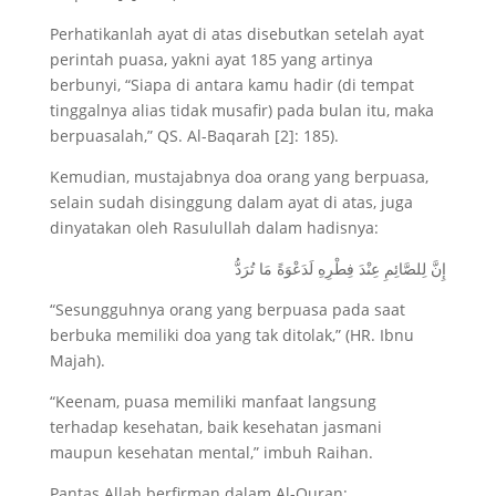
Perhatikanlah ayat di atas disebutkan setelah ayat
perintah puasa, yakni ayat 185 yang artinya
berbunyi, “Siapa di antara kamu hadir (di tempat
tinggalnya alias tidak musafir) pada bulan itu, maka
berpuasalah,” QS. Al-Baqarah [2]: 185).
Kemudian, mustajabnya doa orang yang berpuasa,
selain sudah disinggung dalam ayat di atas, juga
dinyatakan oleh Rasulullah dalam hadisnya:
إِنَّ لِلصَّائِمِ عِنْدَ فِطْرِهِ لَدَعْوَةً مَا تُرَدُّ
“Sesungguhnya orang yang berpuasa pada saat
berbuka memiliki doa yang tak ditolak,” (HR. Ibnu
Majah).
“Keenam, puasa memiliki manfaat langsung
terhadap kesehatan, baik kesehatan jasmani
maupun kesehatan mental,” imbuh Raihan.
Pantas Allah berfirman dalam Al-Quran: