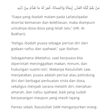
مَنْ يَقُمْ لَيْلَةَ القَدْرِ، إِيمَانًا وَاحْتِسَابًا، غُفِرَ لَهُ مَا تَقَدَّمَ مِنْ ذَنْبِهِ
“Siapa yang ibadah malam pada Lailatulqadar
disertai keimanan dan keikhlasan, maka diampuni
untuknya dosa-dosa yang telah lalu,” (HR. Al-
Bukhari).
“Ketiga, ibadah puasa sebagai perisai diri dari
godaan nafsu dan syahwat,” ujar Raihan.
Sebagaimana diketahui, saat berpuasa kita
diperintah meninggalkan makan, minum, dan
hubungan suami-istri. Makanya Rasulullah saw.
menyatakan, puasa adalah perisai atau pelindung
diri dari berbagai perbuatan nista dan dosa,
sekaligus menjadi sarana melatih diri, menahan
amarah, dan nafsu syahwat, baik yang sudah
berpasangan maupun yang masih lajang.
Pantas sekali, Rasulullah SAW menganjurkan orang-