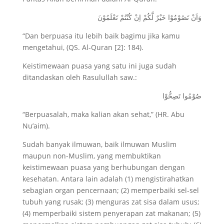
وَاَنْ تَصُوْمُوْا خَيْرٌ لَّكُمْ اِنْ كُنْتُمْ تَعْلَمُوْنَ
“Dan berpuasa itu lebih baik bagimu jika kamu
mengetahui, (QS. Al-Quran [2]: 184).
Keistimewaan puasa yang satu ini juga sudah
ditandaskan oleh Rasulullah saw.:
صُوْمُوا تَصِحُّوْا
“Berpuasalah, maka kalian akan sehat,” (HR. Abu
Nu’aim).
Sudah banyak ilmuwan, baik ilmuwan Muslim
maupun non-Muslim, yang membuktikan
keistimewaan puasa yang berhubungan dengan
kesehatan. Antara lain adalah (1) mengistirahatkan
sebagian organ pencernaan; (2) memperbaiki sel-sel
tubuh yang rusak; (3) menguras zat sisa dalam usus;
(4) memperbaiki sistem penyerapan zat makanan; (5)