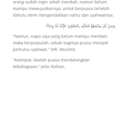
orang sudah ingin sekali menikah, namun belum
mampu mewujudkannya, untuk berpuasa terlebih
dahulu demi mengendalikan nafsu dan syahwatnya.
وَمَنْ لَمْ يَسْتَطِعْ فَعَلَيْهِ بِالصَّوْمِ؛ فَإِنَّهُ لَهُ وِجَاءٌ
“Namun, siapa saja yang belum mampu menikah,
maka berpuasalah, sebab baginya puasa menjadi
pemutus syahwat.” (HR. Muslim).
“Keempat, ibadah puasa mendatangkan
kebahagiaan,” jelas Raihan.