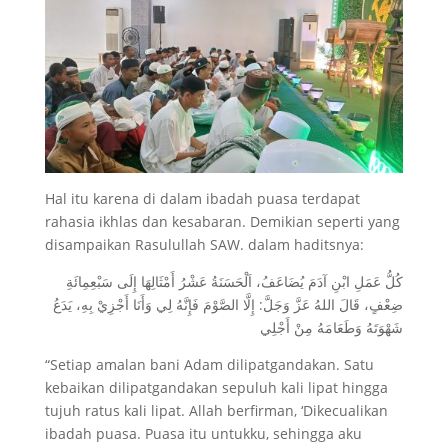
Hal itu karena di dalam ibadah puasa terdapat
rahasia ikhlas dan kesabaran. Demikian seperti yang
disampaikan Rasulullah SAW. dalam haditsnya:
كُلُّ عَمَلِ ابْنِ آدَمَ يُضَاعَفُ، اَلْحَسَنَةُ عَشْرُ أَمْثَالِهَا إِلَى سَبْعِمِائَةِ
ضِعْفٍ، قَالَ اللهُ عَزَّ وَجَلَّ: إِلَّا الصَّوْمَ فَإِنَّهُ لِي وَأَنَا أَجْزِيْ بِهِ، يَدَعُ
شَهْوَتَهُ وَطَعَامَهُ مِنْ أَجْلِي
“Setiap amalan bani Adam dilipatgandakan. Satu
kebaikan dilipatgandakan sepuluh kali lipat hingga
tujuh ratus kali lipat. Allah berfirman, ‘Dikecualikan
ibadah puasa. Puasa itu untukku, sehingga aku