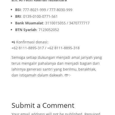
BSI
: 777-8021-999 / 777-8030-999
BRI
: 0139-0100-0771-561
Bank Muamalat
: 3110015055 / 3470777717
BTN Syariah
: 7123052052
📲 Konfirmasi donasi:
+62 8111-8895-317 / +62 8111-8895-318
Semoga setiap dukungan menjadi amal jariyah yang
terus mengalir pahalanya dan menjadi bagian dari
lahirnya generasi santri yang berilmu, berakhlak,
dan istiqamah dalam dakwah. 🤲✨
Submit a Comment
Your email address will not be published.
Required