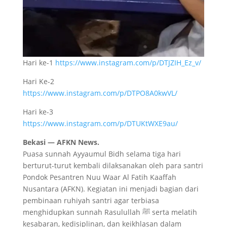
Hari ke-1
https://www.instagram.com/p/DTJZIH_Ez_v/
Hari Ke-2
https://www.instagram.com/p/DTPO8A0kwVL/
Hari ke-3
https://www.instagram.com/p/DTUKtWXE9au/
Bekasi — AFKN News.
Puasa sunnah Ayyaumul Bidh selama tiga hari
berturut-turut kembali dilaksanakan oleh para santri
Pondok Pesantren Nuu Waar Al Fatih Kaaffah
Nusantara (AFKN). Kegiatan ini menjadi bagian dari
pembinaan ruhiyah santri agar terbiasa
menghidupkan sunnah Rasulullah ﷺ serta melatih
kesabaran, kedisiplinan, dan keikhlasan dalam